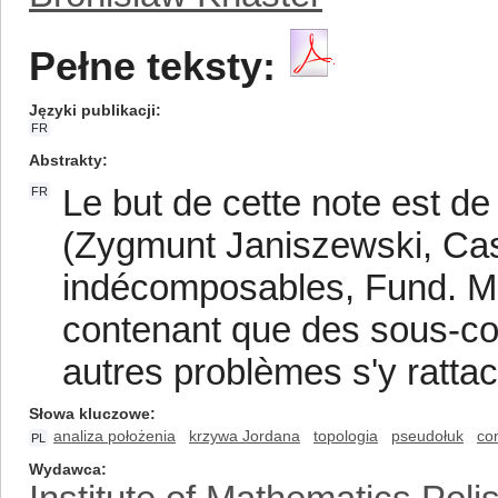
Pełne teksty:
Języki publikacji
FR
Abstrakty
Le but de cette note est de
FR
(Zygmunt Janiszewski, Casi
indécomposables, Fund. Mat
contenant que des sous-co
autres problèmes s'y ratta
Słowa kluczowe
analiza położenia
krzywa Jordana
topologia
pseudołuk
co
PL
Wydawca