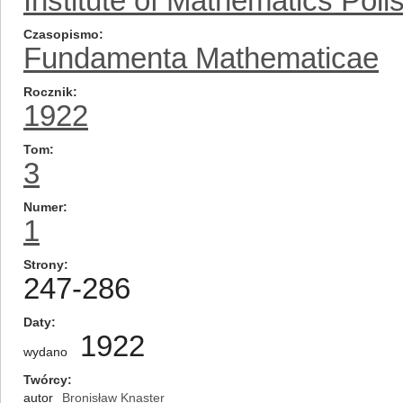
Institute of Mathematics Pol
Czasopismo
Fundamenta Mathematicae
Rocznik
1922
Tom
3
Numer
1
Strony
247-286
Daty
1922
wydano
Twórcy
autor
Bronisław Knaster