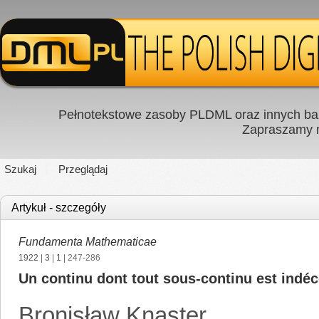
Pełnotekstowe zasoby PLDML oraz innych baz
Zapraszamy
Szukaj
Przeglądaj
Artykuł - szczegóły
Fundamenta Mathematicae
1922
|
3
|
1
| 247-286
Un continu dont tout sous-continu est ind
Bronisław Knaster