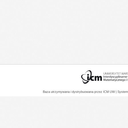
Baza utrzymywana i dystrybuowana przez
ICM UW
| System