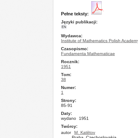
Pełne teksty:
Języki publikacji
EN
Wydawca
Institute of Mathematics Polish Academ
Czasopismo
Fundamenta Mathematicae
Rocznik
1951
Tom
38
Numer
1
Strony
85-91
Daty
wydano
1951
Twórcy
autor
M. Katětov
Praha, Czechoslovakia