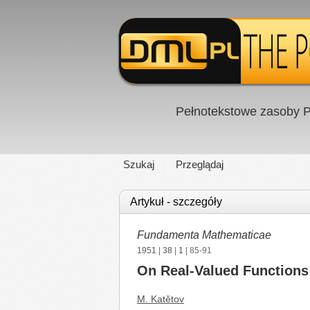
Pełnotekstowe zasoby P
Szukaj
Przeglądaj
Artykuł - szczegóły
Fundamenta Mathematicae
1951
|
38
|
1
| 85-91
On Real-Valued Functions
M. Katětov