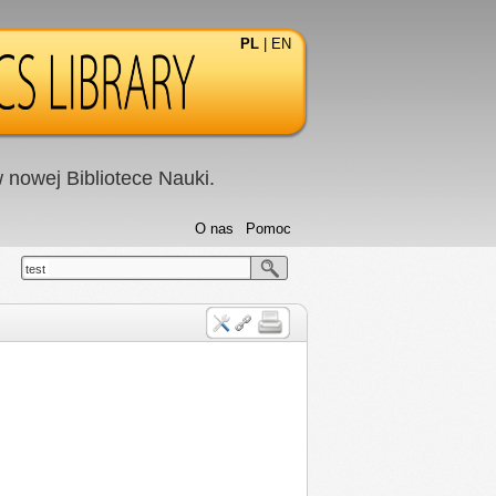
PL
|
EN
nowej Bibliotece Nauki.
O nas
Pomoc
test