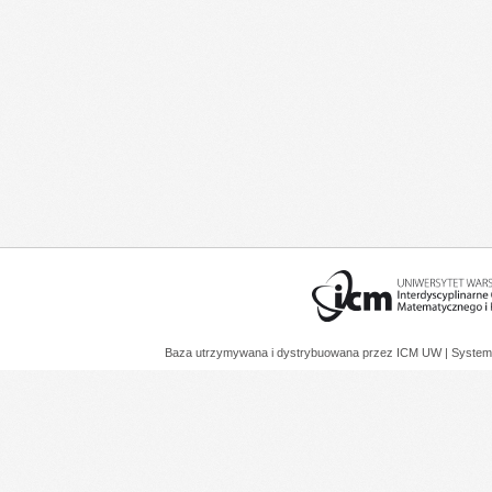
Baza utrzymywana i dystrybuowana przez
ICM UW
| System