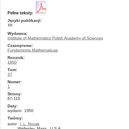
Pełne teksty:
Języki publikacji
EN
Wydawca
Institute of Mathematics Polish Academy of Sciences
Czasopismo
Fundamenta Mathematicae
Rocznik
1950
Tom
37
Numer
1
Strony
87-110
Daty
wydano
1950
Twórcy
autor
I. L. Novak
Wellesley, Mass., U.S.A.