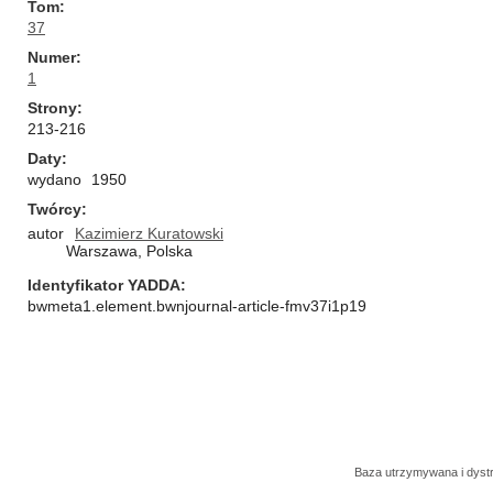
Tom
37
Numer
1
Strony
213-216
Daty
wydano
1950
Twórcy
autor
Kazimierz Kuratowski
Warszawa, Polska
Identyfikator YADDA
bwmeta1.element.bwnjournal-article-fmv37i1p19
Baza utrzymywana i dys