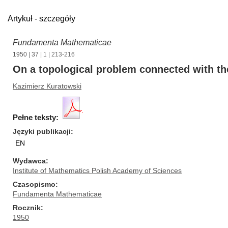
Artykuł - szczegóły
Fundamenta Mathematicae
1950
|
37
|
1
| 213-216
On a topological problem connected with th
Kazimierz Kuratowski
Pełne teksty:
Języki publikacji
EN
Wydawca
Institute of Mathematics Polish Academy of Sciences
Czasopismo
Fundamenta Mathematicae
Rocznik
1950