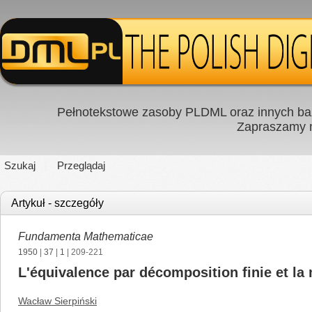
Pełnotekstowe zasoby PLDML oraz innych baz
Zapraszamy
Szukaj
Przeglądaj
Artykuł - szczegóły
Fundamenta Mathematicae
1950
|
37
|
1
| 209-221
L'équivalence par décomposition finie et l
Wacław Sierpiński