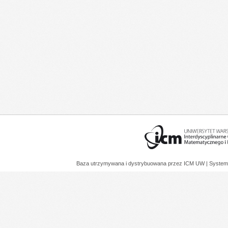
Baza utrzymywana i dystrybuowana przez
ICM UW
| System