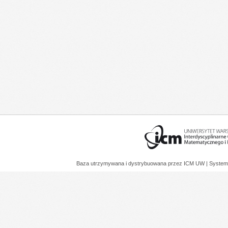
Baza utrzymywana i dystrybuowana przez
ICM UW
| System