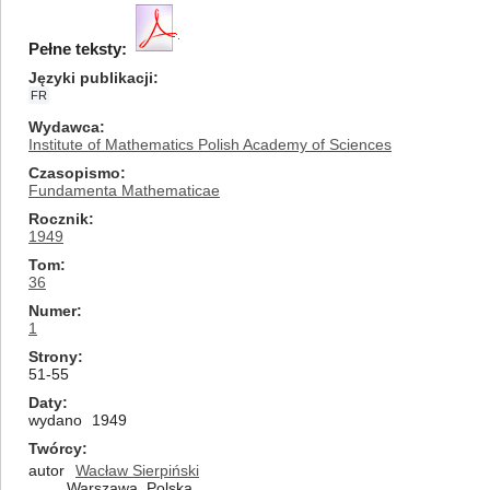
Pełne teksty:
Języki publikacji
FR
Wydawca
Institute of Mathematics Polish Academy of Sciences
Czasopismo
Fundamenta Mathematicae
Rocznik
1949
Tom
36
Numer
1
Strony
51-55
Daty
wydano
1949
Twórcy
autor
Wacław Sierpiński
Warszawa, Polska