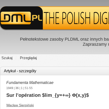
Pełnotekstowe zasoby PLDML oraz innych baz
Zapraszamy
Szukaj
Przeglądaj
Artykuł - szczegóły
Fundamenta Mathematicae
1949
|
36
|
1
| 51-55
Sur l'opération $lim_{y=+∞} Φ(x,y)$
Wacław Sierpiński