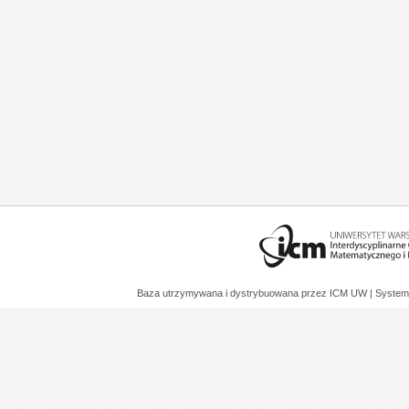
Baza utrzymywana i dystrybuowana przez
ICM UW
| System