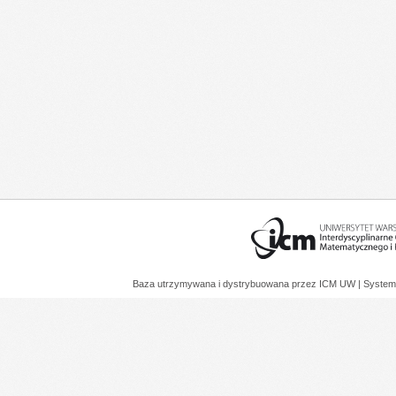
Baza utrzymywana i dystrybuowana przez
ICM UW
| System