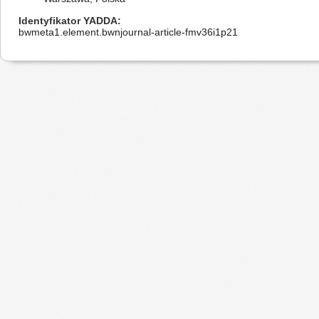
Identyfikator YADDA
bwmeta1.element.bwnjournal-article-fmv36i1p21