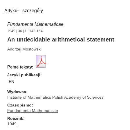
Artykuł - szczegóły
Fundamenta Mathematicae
1949
|
36
|
1
| 143-164
An undecidable arithmetical statement
Andrzej Mostowski
Pełne teksty:
Języki publikacji
EN
Wydawca
Institute of Mathematics Polish Academy of Sciences
Czasopismo
Fundamenta Mathematicae
Rocznik
1949