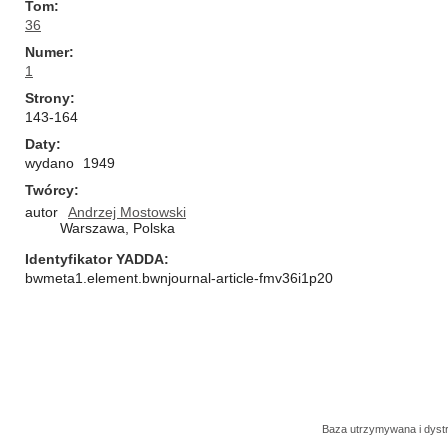
Tom
36
Numer
1
Strony
143-164
Daty
wydano
1949
Twórcy
autor
Andrzej Mostowski
Warszawa, Polska
Identyfikator YADDA
bwmeta1.element.bwnjournal-article-fmv36i1p20
Baza utrzymywana i dys