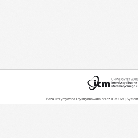
Baza utrzymywana i dystrybuowana przez
ICM UW
| System