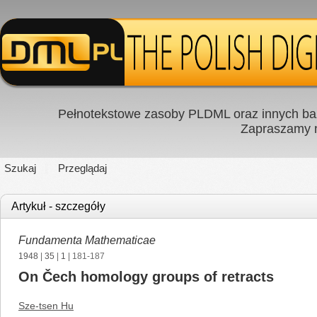
Pełnotekstowe zasoby PLDML oraz innych baz
Zapraszamy
Szukaj
Przeglądaj
Artykuł - szczegóły
Fundamenta Mathematicae
1948
|
35
|
1
| 181-187
On Čech homology groups of retracts
Sze-tsen Hu