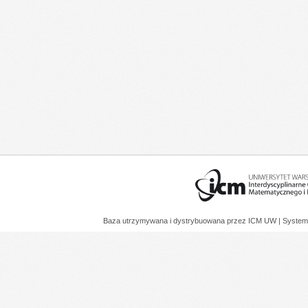
Baza utrzymywana i dystrybuowana przez
ICM UW
| System