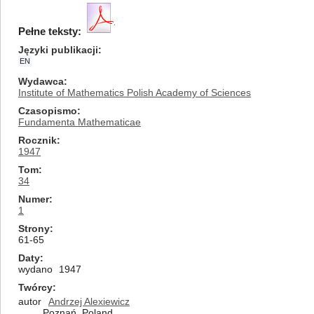
Pełne teksty:
Języki publikacji
EN
Wydawca
Institute of Mathematics Polish Academy of Sciences
Czasopismo
Fundamenta Mathematicae
Rocznik
1947
Tom
34
Numer
1
Strony
61-65
Daty
wydano
1947
Twórcy
autor
Andrzej Alexiewicz
Poznań, Poland