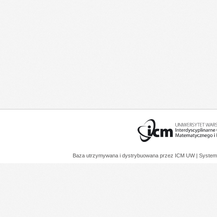
Baza utrzymywana i dystrybuowana przez
ICM UW
| System