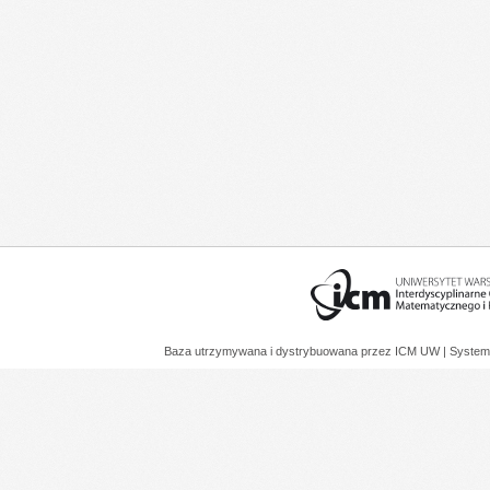
Baza utrzymywana i dystrybuowana przez
ICM UW
| System