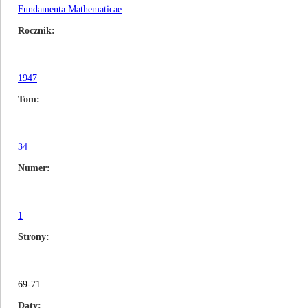
Fundamenta Mathematicae
Rocznik
1947
Tom
34
Numer
1
Strony
69-71
Daty