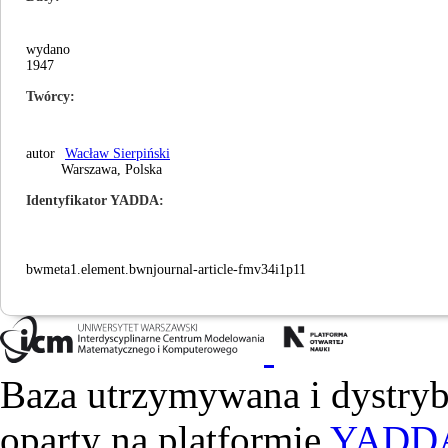
wydano
1947
Twórcy
autor
Wacław Sierpiński
Warszawa, Polska
Identyfikator YADDA
bwmeta1.element.bwnjournal-article-fmv34i1p11
Baza utrzymywana i dystry
oparty na platformie
YADD