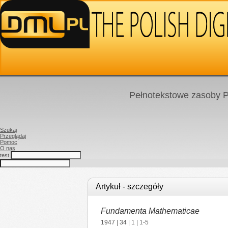
Pełnotekstowe zasoby P
Szukaj
Przeglądaj
Pomoc
O nas
test
Artykuł - szczegóły
Fundamenta Mathematicae
1947
|
34
|
1
| 1-5