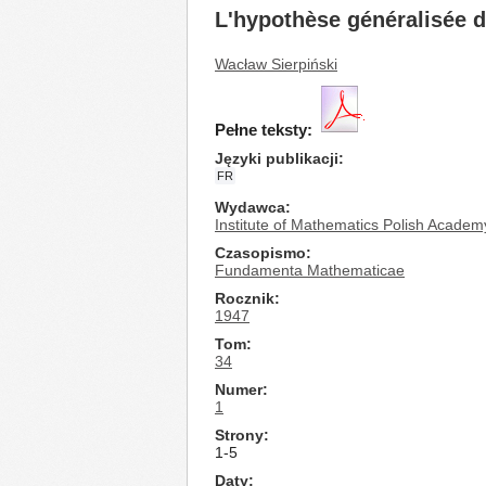
L'hypothèse généralisée d
Wacław Sierpiński
Pełne teksty:
Języki publikacji
FR
Wydawca
Institute of Mathematics Polish Academ
Czasopismo
Fundamenta Mathematicae
Rocznik
1947
Tom
34
Numer
1
Strony
1-5
Daty