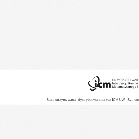
Baza utrzymywana i dystrybuowana przez
ICM UW
| System