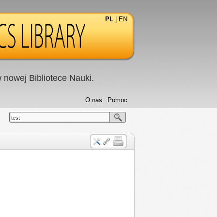
PL
|
EN
nowej Bibliotece Nauki.
O nas
Pomoc
test