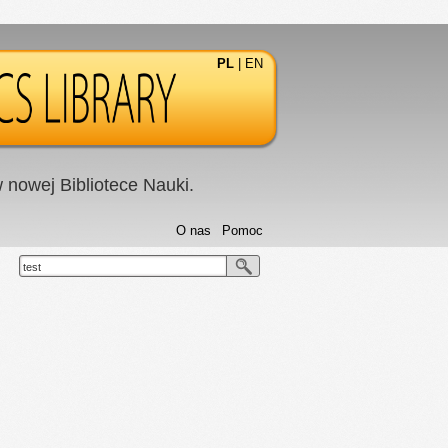
PL
|
EN
nowej Bibliotece Nauki.
O nas
Pomoc
test