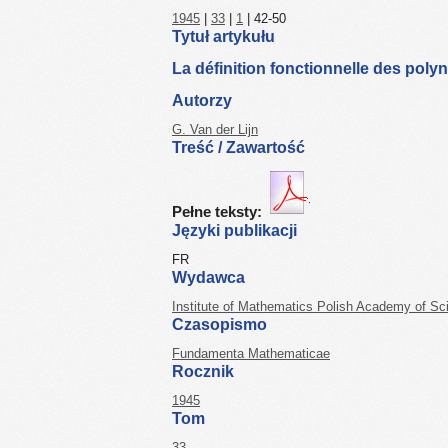
1945
|
33
|
1
| 42-50
Tytuł artykułu
La définition fonctionnelle des pol
Autorzy
G. Van der Lijn
Treść / Zawartość
Pełne teksty:
Języki publikacji
FR
Wydawca
Institute of Mathematics Polish Academy of Sc
Czasopismo
Fundamenta Mathematicae
Rocznik
1945
Tom
33