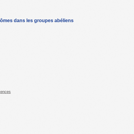
ynômes dans les groupes abéliens
iences