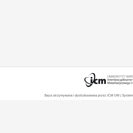
Baza utrzymywana i dystrybuowana przez
ICM UW
| System