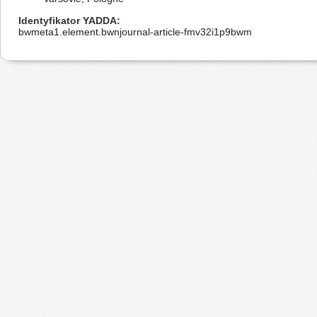
Identyfikator YADDA
bwmeta1.element.bwnjournal-article-fmv32i1p9bwm