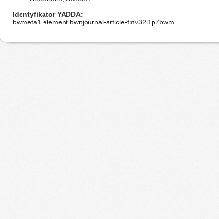
Identyfikator YADDA
bwmeta1.element.bwnjournal-article-fmv32i1p7bwm