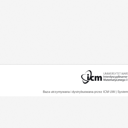
Baza utrzymywana i dystrybuowana przez
ICM UW
| System