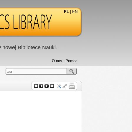
PL
|
EN
nowej Bibliotece Nauki.
O nas
Pomoc
test