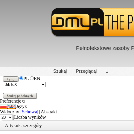
Pełnotekstowe zasoby P
PL
|
EN
Szukaj
Przeglądaj
PL
EN
Preferencje
Język
Widoczny
[Schowaj]
Abstrakt
Liczba wyników
Artykuł - szczegóły