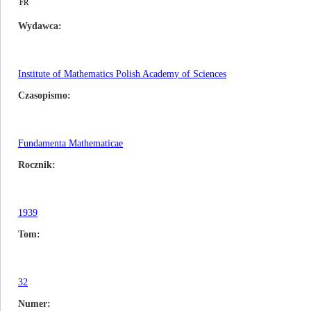
FR
Wydawca
Institute of Mathematics Polish Academy of Sciences
Czasopismo
Fundamenta Mathematicae
Rocznik
1939
Tom
32
Numer