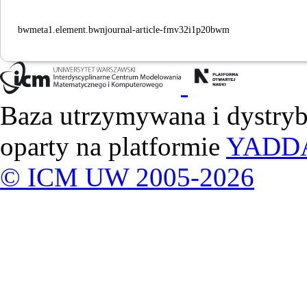
bwmeta1.element.bwnjournal-article-fmv32i1p20bwm
Baza utrzymywana i dystry
oparty na platformie
YADD
© ICM UW 2005-2026