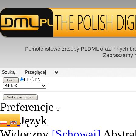
Pełnotekstowe zasoby PLDML oraz innych baz
Zapraszamy
PL
|
EN
Szukaj
Przeglądaj
PL
EN
Preferencje
Język
Widoczny
[Schowaj]
Abstra