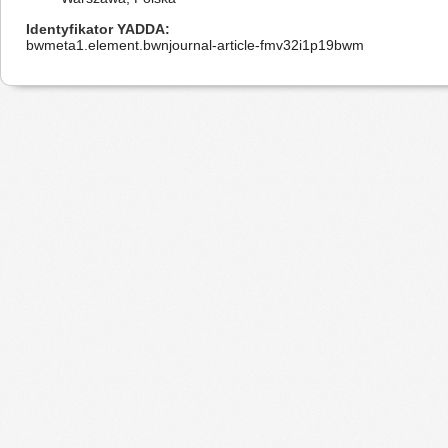
Identyfikator YADDA
bwmeta1.element.bwnjournal-article-fmv32i1p19bwm