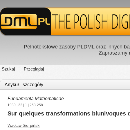
Pełnotekstowe zasoby PLDML oraz innych baz
Zapraszamy
Szukaj
Przeglądaj
Artykuł - szczegóły
Fundamenta Mathematicae
1939
|
32
|
1
| 253-258
Sur quelques transformations biunivoques d
Wacław Sierpiński