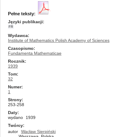
Pełne teksty:
Języki publikacji
FR
Wydawca
Institute of Mathematics Polish Academy of Sciences
Czasopismo
Fundamenta Mathematicae
Rocznik
1939
Tom
32
Numer
1
Strony
253-258
Daty
wydano
1939
Twórcy
autor
Wacław Sierpiński
Warszawa, Polska