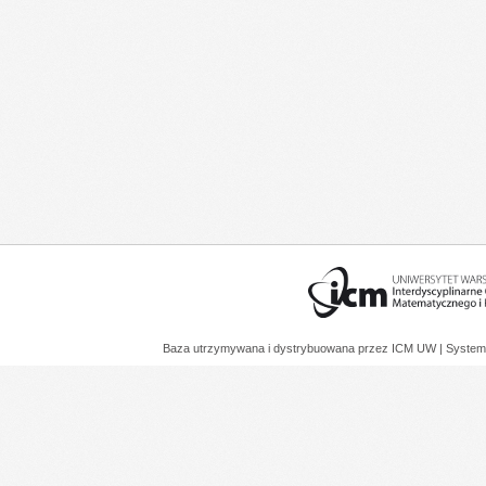
Baza utrzymywana i dystrybuowana przez
ICM UW
| System