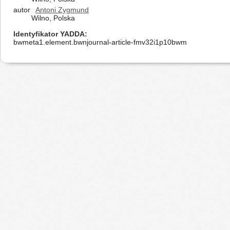
autor
Antoni Zygmund
Wilno, Polska
Identyfikator YADDA
bwmeta1.element.bwnjournal-article-fmv32i1p10bwm