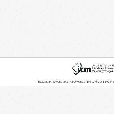
Baza utrzymywana i dystrybuowana przez
ICM UW
| System