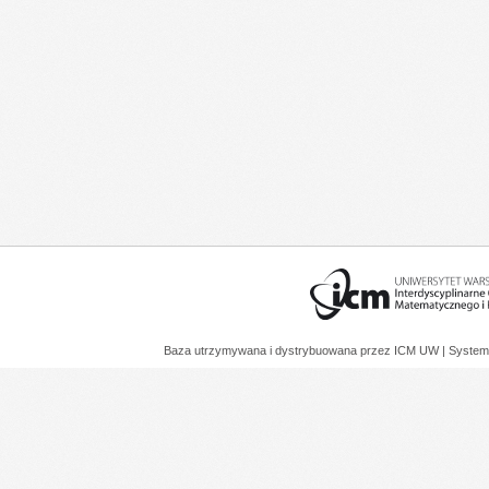
Baza utrzymywana i dystrybuowana przez
ICM UW
| System