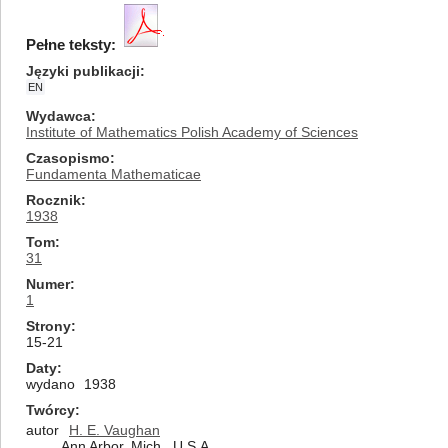
Pełne teksty:
Języki publikacji
EN
Wydawca
Institute of Mathematics Polish Academy of Sciences
Czasopismo
Fundamenta Mathematicae
Rocznik
1938
Tom
31
Numer
1
Strony
15-21
Daty
wydano
1938
Twórcy
autor
H. E. Vaughan
Ann Arbor, Mich., U.S.A.