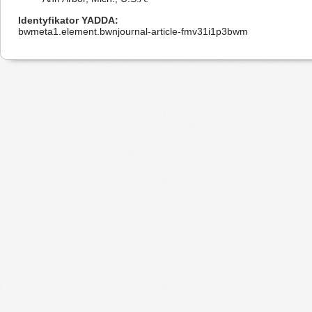
Identyfikator YADDA
bwmeta1.element.bwnjournal-article-fmv31i1p3bwm