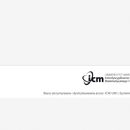
Baza utrzymywana i dystrybuowana przez
ICM UW
| System