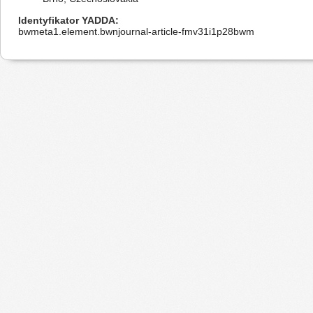
Identyfikator YADDA
bwmeta1.element.bwnjournal-article-fmv31i1p28bwm