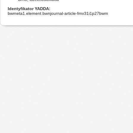
Identyfikator YADDA
bwmeta1.element.bwnjournal-article-fmv31i1p27bwm