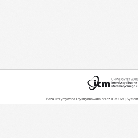
Baza utrzymywana i dystrybuowana przez
ICM UW
| System