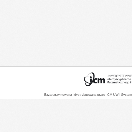
Baza utrzymywana i dystrybuowana przez
ICM UW
| System