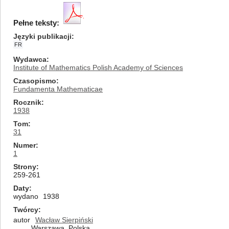
Pełne teksty:
Języki publikacji
FR
Wydawca
Institute of Mathematics Polish Academy of Sciences
Czasopismo
Fundamenta Mathematicae
Rocznik
1938
Tom
31
Numer
1
Strony
259-261
Daty
wydano
1938
Twórcy
autor
Wacław Sierpiński
Warszawa, Polska