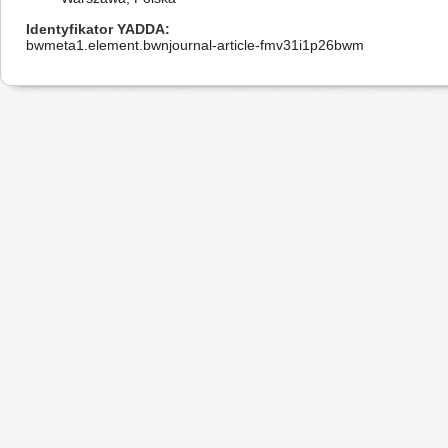
Identyfikator YADDA
bwmeta1.element.bwnjournal-article-fmv31i1p26bwm