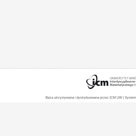
Baza utrzymywana i dystrybuowana przez
ICM UW
| System