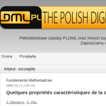
Pełnotekstowe zasoby PLDML oraz innych baz
Zapraszamy
Szukaj
Przeglądaj
Artykuł - szczegóły
Fundamenta Mathematicae
1938
|
31
|
1
| 149-153
Quelques propriétés caractéristiques de la
S. Eilenberg
,
E. Otto