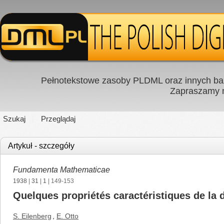
Pełnotekstowe zasoby PLDML oraz innych baz
Zapraszamy
Szukaj
Przeglądaj
Artykuł - szczegóły
Fundamenta Mathematicae
1938
|
31
|
1
| 149-153
Quelques propriétés caractéristiques de la
S. Eilenberg
,
E. Otto