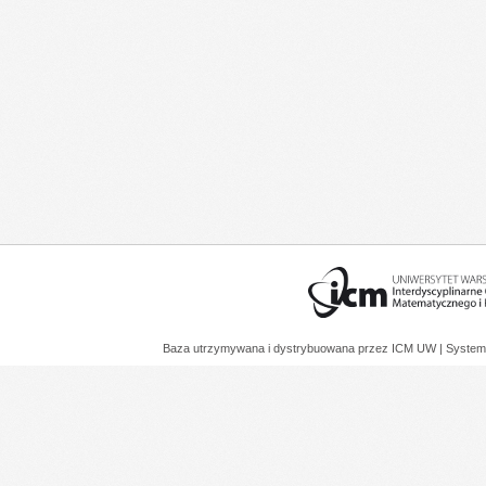
Baza utrzymywana i dystrybuowana przez
ICM UW
| System