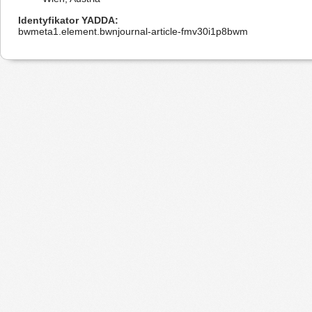
Identyfikator YADDA
bwmeta1.element.bwnjournal-article-fmv30i1p8bwm