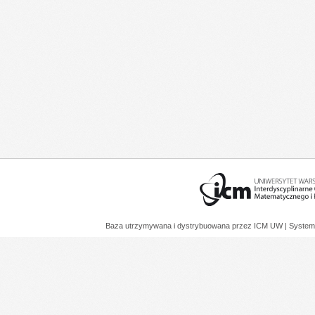
Baza utrzymywana i dystrybuowana przez
ICM UW
| System