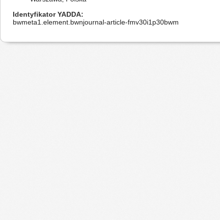
Identyfikator YADDA
bwmeta1.element.bwnjournal-article-fmv30i1p30bwm