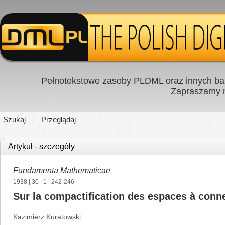
Pełnotekstowe zasoby PLDML oraz innych baz
Zapraszamy
Szukaj
Przeglądaj
Artykuł - szczegóły
Fundamenta Mathematicae
1938
|
30
|
1
| 242-246
Sur la compactification des espaces à conn
Kazimierz Kuratowski