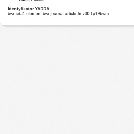
Identyfikator YADDA
bwmeta1.element.bwnjournal-article-fmv30i1p19bwm