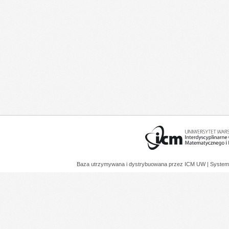
Baza utrzymywana i dystrybuowana przez
ICM UW
| System