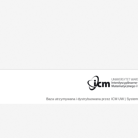
Baza utrzymywana i dystrybuowana przez
ICM UW
| System