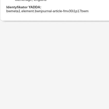
Identyfikator YADDA
bwmeta1.element.bwnjournal-article-fmv30i1p17bwm