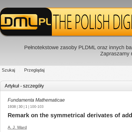
Pełnotekstowe zasoby PLDML oraz innych baz
Zapraszamy
Szukaj
Przeglądaj
Artykuł - szczegóły
Fundamenta Mathematicae
1938
|
30
|
1
| 100-103
Remark on the symmetrical derivates of addi
A. J. Ward