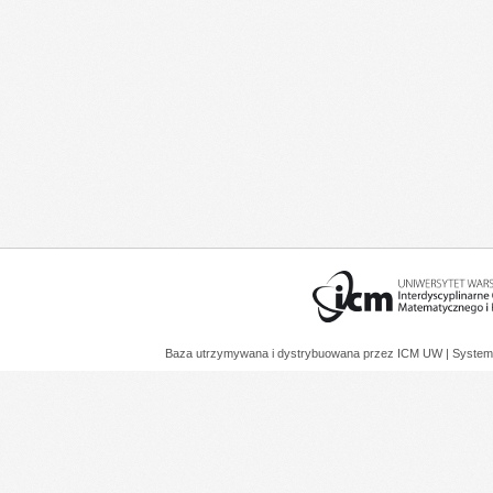
Baza utrzymywana i dystrybuowana przez
ICM UW
| System