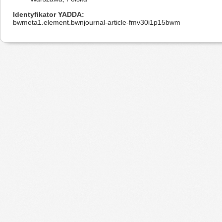
Identyfikator YADDA
bwmeta1.element.bwnjournal-article-fmv30i1p15bwm