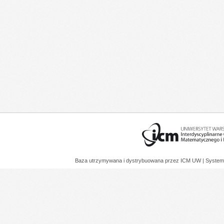
Baza utrzymywana i dystrybuowana przez
ICM UW
| System