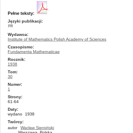
Pełne teksty:
Języki publikacji
FR
Wydawca
Institute of Mathematics Polish Academy of Sciences
Czasopismo
Fundamenta Mathematicae
Rocznik
1938
Tom
30
Numer
1
Strony
61-64
Daty
wydano
1938
Twórcy
autor
Wacław Sierpiński
Warszawa, Polska