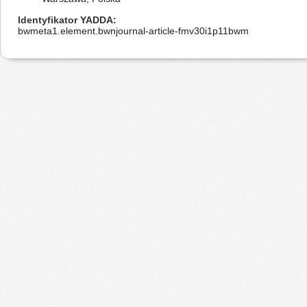
Identyfikator YADDA
bwmeta1.element.bwnjournal-article-fmv30i1p11bwm