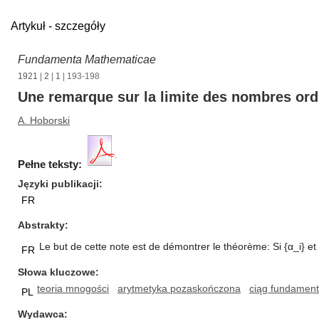
Artykuł - szczegóły
Fundamenta Mathematicae
1921
|
2
|
1
| 193-198
Une remarque sur la limite des nombres or
A. Hoborski
Pełne teksty:
Języki publikacji
FR
Abstrakty
Le but de cette note est de démontrer le théorème: Si {α_i} et 
FR
Słowa kluczowe
teoria mnogości
arytmetyka pozaskończona
ciąg fundament
PL
Wydawca