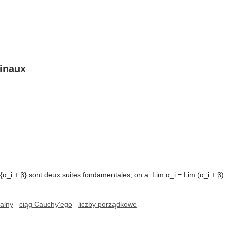
dinaux
{α_i + β} sont deux suites fondamentales, on a: Lim α_i = Lim (α_i + β).
alny
ciąg Cauchy'ego
liczby porządkowe