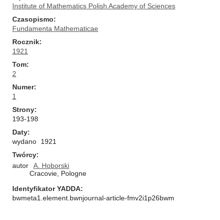
Institute of Mathematics Polish Academy of Sciences
Czasopismo
Fundamenta Mathematicae
Rocznik
1921
Tom
2
Numer
1
Strony
193-198
Daty
wydano
1921
Twórcy
autor
A. Hoborski
Cracovie, Pologne
Identyfikator YADDA
bwmeta1.element.bwnjournal-article-fmv2i1p26bwm