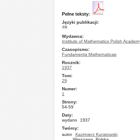
Pełne teksty:
Języki publikacji
FR
Wydawca
Institute of Mathematics Polish Academ
Czasopismo
Fundamenta Mathematicae
Rocznik
1937
Tom
29
Numer
1
Strony
54-59
Daty
wydano
1937
Twórcy
autor
Kazimierz Kuratowski
Warszawa, Polska