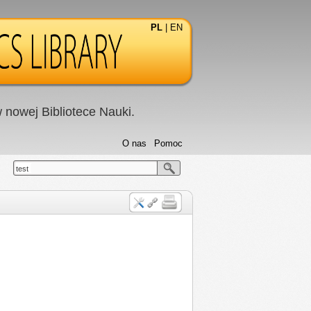
PL
|
EN
nowej Bibliotece Nauki.
O nas
Pomoc
test