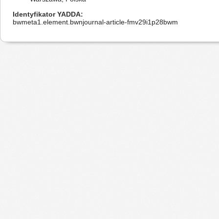
Identyfikator YADDA
bwmeta1.element.bwnjournal-article-fmv29i1p28bwm