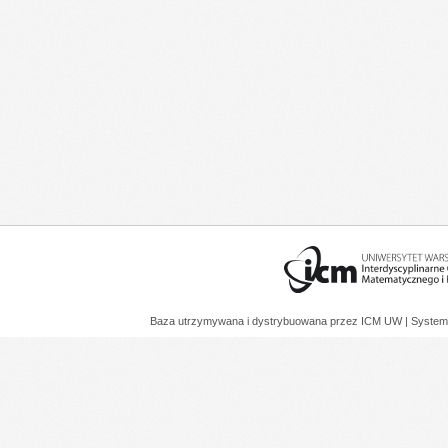
Baza utrzymywana i dystrybuowana przez
ICM UW
| System