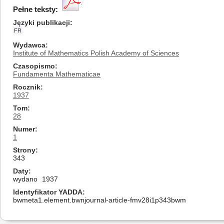
Pełne teksty:
Języki publikacji
FR
Wydawca
Institute of Mathematics Polish Academy of Sciences
Czasopismo
Fundamenta Mathematicae
Rocznik
1937
Tom
28
Numer
1
Strony
343
Daty
wydano
1937
Identyfikator YADDA
bwmeta1.element.bwnjournal-article-fmv28i1p343bwm