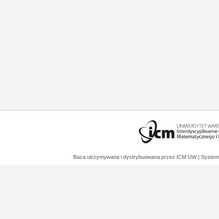
Baza utrzymywana i dystrybuowana przez
ICM UW
| System