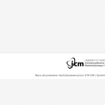
Baza utrzymywana i dystrybuowana przez
ICM UW
| System