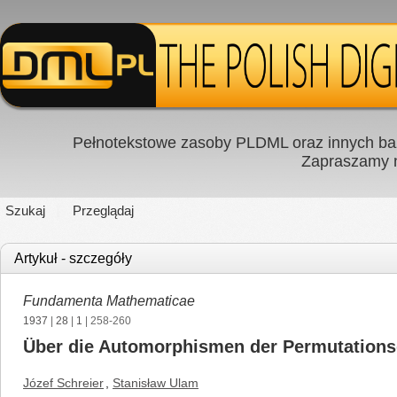
Pełnotekstowe zasoby PLDML oraz innych baz
Zapraszamy
Szukaj
Przeglądaj
Artykuł - szczegóły
Fundamenta Mathematicae
1937
|
28
|
1
| 258-260
Über die Automorphismen der Permutationsg
Józef Schreier
,
Stanisław Ulam