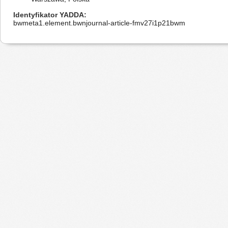
Identyfikator YADDA
bwmeta1.element.bwnjournal-article-fmv27i1p21bwm