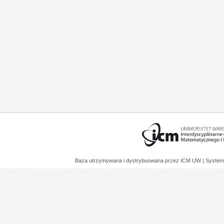
Baza utrzymywana i dystrybuowana przez
ICM UW
| System