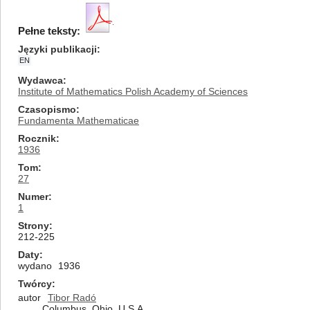
Pełne teksty:
Języki publikacji
EN
Wydawca
Institute of Mathematics Polish Academy of Sciences
Czasopismo
Fundamenta Mathematicae
Rocznik
1936
Tom
27
Numer
1
Strony
212-225
Daty
wydano
1936
Twórcy
autor
Tibor Radó
Columbus, Ohio, U.S.A.