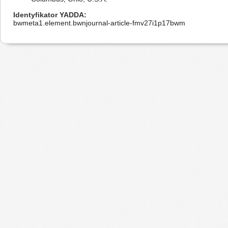
Identyfikator YADDA
bwmeta1.element.bwnjournal-article-fmv27i1p17bwm