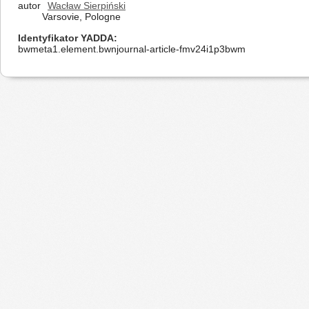
autor
Wacław Sierpiński
Varsovie, Pologne
Identyfikator YADDA
bwmeta1.element.bwnjournal-article-fmv24i1p3bwm