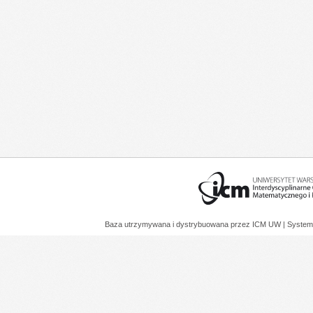
Baza utrzymywana i dystrybuowana przez
ICM UW
| System