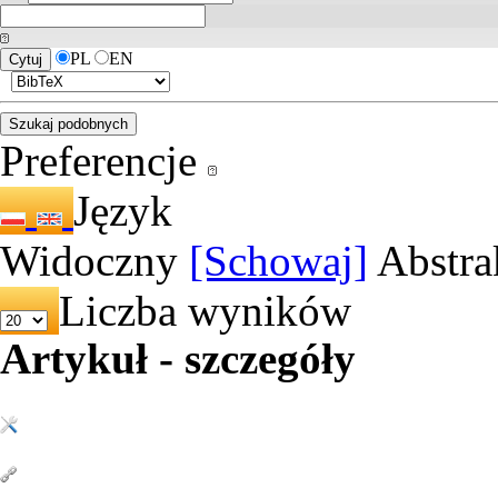
PL
EN
Preferencje
Język
Widoczny
[Schowaj]
Abstra
Liczba wyników
Artykuł - szczegóły