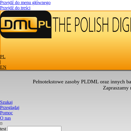
Przejdź do menu głównego
Przejdź do treści
PL
|
EN
Pełnotekstowe zasoby PLDML oraz innych baz
Zapraszamy
Szukaj
Przeglądaj
Pomoc
O nas
test