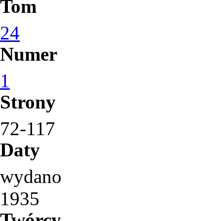
Tom
24
Numer
1
Strony
72-117
Daty
wydano
1935
Twórcy