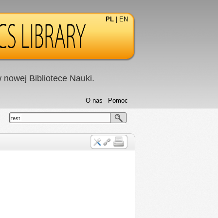
PL
|
EN
nowej Bibliotece Nauki.
O nas
Pomoc
test