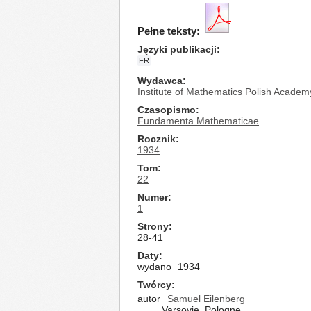
Pełne teksty:
Języki publikacji
FR
Wydawca
Institute of Mathematics Polish Academ
Czasopismo
Fundamenta Mathematicae
Rocznik
1934
Tom
22
Numer
1
Strony
28-41
Daty
wydano
1934
Twórcy
autor
Samuel Eilenberg
Varsovie, Pologne