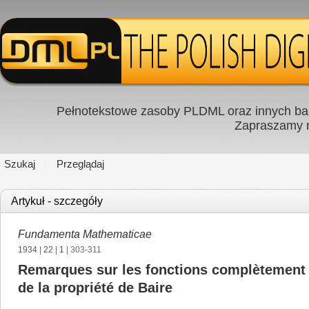
Pełnotekstowe zasoby PLDML oraz innych baz
Zapraszamy
Szukaj
Przeglądaj
Artykuł - szczegóły
Fundamenta Mathematicae
1934
|
22
|
1
| 303-311
Remarques sur les fonctions complètement a
de la propriété de Baire