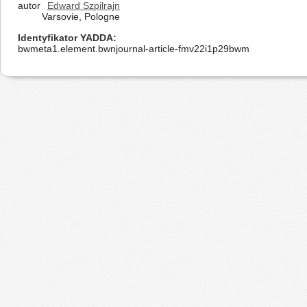
autor
Edward Szpilrajn
Varsovie, Pologne
Identyfikator YADDA
bwmeta1.element.bwnjournal-article-fmv22i1p29bwm