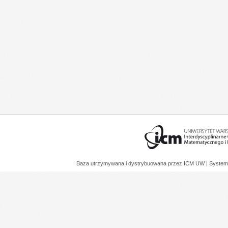
Baza utrzymywana i dystrybuowana przez
ICM UW
| System