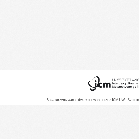
Baza utrzymywana i dystrybuowana przez
ICM UW
| System