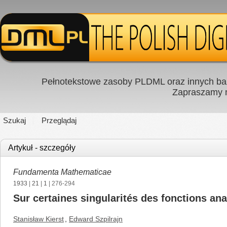
Pełnotekstowe zasoby PLDML oraz innych baz
Zapraszamy
Szukaj
Przeglądaj
Artykuł - szczegóły
Fundamenta Mathematicae
1933
|
21
|
1
| 276-294
Sur certaines singularités des fonctions an
Stanisław Kierst
,
Edward Szpilrajn