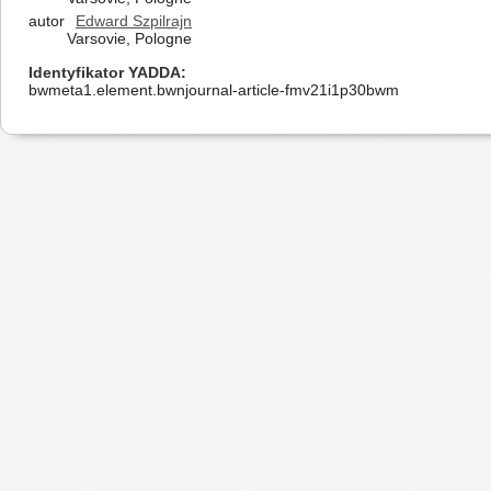
autor
Edward Szpilrajn
Varsovie, Pologne
Identyfikator YADDA
bwmeta1.element.bwnjournal-article-fmv21i1p30bwm