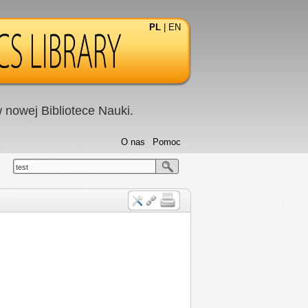
PL
|
EN
nowej Bibliotece Nauki.
O nas
Pomoc
test